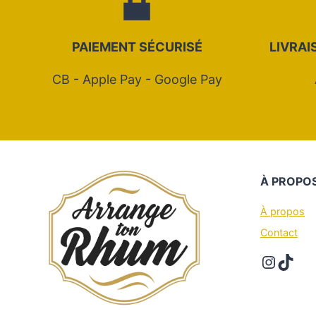
PAIEMENT SÉCURIS
É
LIVRAI
CB - Apple Pay - Google Pay
À
PROPO
À propos
Contact
Instag
TikT