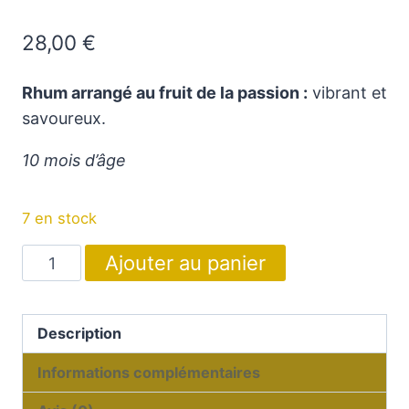
28,00
€
Rhum arrangé au fruit de la passion :
vibrant et
savoureux.
10 mois d’âge
7 en stock
quantité
Ajouter au panier
de
Rhum
arrangé
Description
au
Informations complémentaires
Fruit