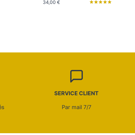
34,00
€
Note
5.00
sur 5
SERVICE CLIENT
és
Par mail 7/7