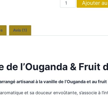
quantité
Ajouter au
de
Rhum
arrangé
à
es
Avis (1)
la
vanille
de
l'Ouganda
et
 de l’Ouganda & Fruit d
au
Fruit
rrangé artisanal à la vanille de l’Ouganda et au fruit
de
la
romatique et sa douceur envoûtante, s’associe à l’inte
Passion