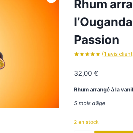
Rhum arran
l’Ouganda 
Passion
(
1
avis client
Noté
1
5.00
sur 5 basé
32,00
€
sur
notation
client
Rhum arrangé à la vanill
5 mois d’âge
2 en stock