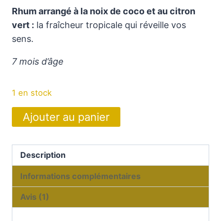
Rhum arrangé à la noix de coco et au citron
vert :
la fraîcheur tropicale qui réveille vos
sens.
7 mois d’âge
1 en stock
quantité
Ajouter au panier
de
Rhum
arrangé
Description
à
Informations complémentaires
la
Noix
Avis (1)
de