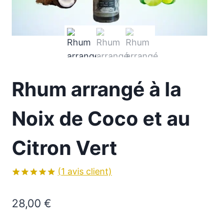
Rhum arrangé à la
Noix de Coco et au
Citron Vert
(
1
avis client)
Noté
1
5.00
sur 5 basé
28,00
€
sur
notation
client