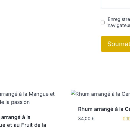
Enregistr
navigateu
Rhum arrangé à la C
arrangé à la
34,00
€
e et au Fruit de la
Not
5.0