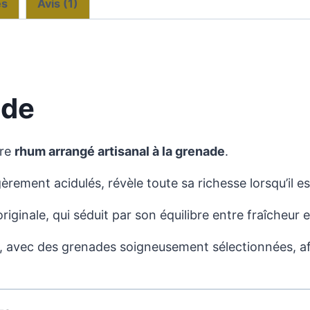
es
Avis (1)
la
Grenade
ade
tre
rhum arrangé artisanal à la grenade
.
égèrement acidulés, révèle toute sa richesse lorsqu’il e
iginale, qui séduit par son équilibre entre fraîcheur 
, avec des grenades soigneusement sélectionnées, afin 