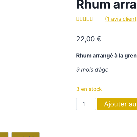
Rhum arra
(
1
avis client
Noté
1
5.00
sur 5 basé
22,00
€
sur
notation
client
Rhum arrangé à la gre
9 mois d’âge
3 en stock
quantité
Ajouter au
de
Rhum
arrangé
à