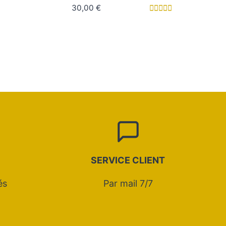
5
30,00
€
Note
5.00
sur 5
SERVICE CLIENT
és
Par mail 7/7