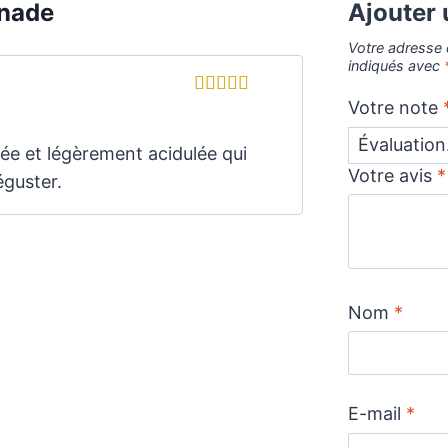
enade
Ajouter 
Votre adresse 
indiqués avec
Votre note
Note
5
sur 5
ée et légèrement acidulée qui
Votre avis
*
éguster.
Nom
*
E-mail
*